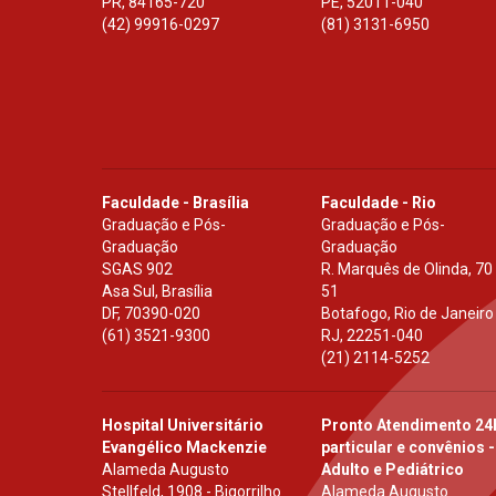
PR
,
84165-720
PE
,
52011-040
(42) 99916-0297
(81) 3131-6950
Faculdade - Brasília
Faculdade - Rio
Graduação e Pós-
Graduação e Pós-
Graduação
Graduação
SGAS 902
R. Marquês de Olinda, 70
Asa Sul, Brasília
51
DF
,
70390-020
Botafogo, Rio de Janeiro
(61) 3521-9300
RJ
,
22251-040
(21) 2114-5252
Hospital Universitário
Pronto Atendimento 24
Evangélico Mackenzie
particular e convênios -
Alameda Augusto
Adulto e Pediátrico
Stellfeld, 1908 - Bigorrilho
Alameda Augusto