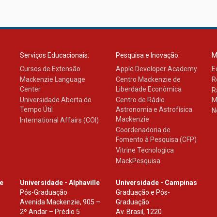
Serviços Educacionais:
Pesquisa e Inovação:
M
Cursos de Extensão
Apple Developer Academy
E
Mackenzie Language
Centro Mackenzie de
R
Center
Liberdade Econômica
R
Universidade Aberta do
Centro de Rádio
M
Tempo Útil
Astronomia e Astrofísica
N
Mackenzie
International Affairs (COI)
Coordenadoria de
Fomento à Pesquisa (CFP)
Vitrine Tecnologica
MackPesquisa
le
Universidade - Alphaville
Universidade - Campinas
Pós-Graduação
Graduação e Pós-
Avenida Mackenzie, 905 –
Graduação
2º Andar – Prédio 5
Av. Brasil, 1220