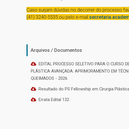
Caso surjam dúvidas no decorrer do processo fav
(41) 3240-5535 ou pelo e-mail
secretaria.acade
Arquivos / Documentos
EDITAL PROCESSO SELETIVO PARA O CURSO D
PLÁSTICA AVANÇADA: APRIMORAMENTO EM TÉCNI
QUEIMADOS - 2026
Resultado do PS Fellowship em Cirurgia Plásti
Errata Edital 132