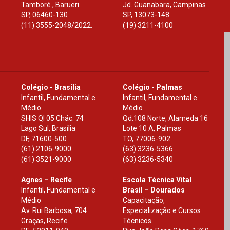
Tamboré , Barueri
Jd. Guanabara, Campinas
SP
,
06460-130
SP
,
13073-148
(11) 3555-2048/2022.
(19) 3211-4100
Colégio - Brasília
Colégio - Palmas
Infantil, Fundamental e
Infantil, Fundamental e
Médio
Médio
SHIS Ql 05 Chác. 74
Qd.108 Norte, Alameda 16
Lago Sul, Brasília
Lote 10 A, Palmas
DF
,
71600-500
TO
,
77006-902
(61) 2106-9000
(63) 3236-5366
(61) 3521-9000
(63) 3236-5340
Agnes – Recife
Escola Técnica Vital
Infantil, Fundamental e
Brasil – Dourados
Médio
Capacitação,
Av. Rui Barbosa, 704
Especialização e Cursos
Graças, Recife
Técnicos