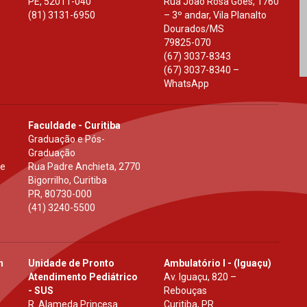
PE
,
52011-040
Rua João Rosa Góes, 1760
(81) 3131-6950
– 3º andar, Vila Planalto
Dourados
/
MS
79825-070
(67) 3037-8343
(67) 3037-8340 –
WhatsApp
Faculdade - Curitiba
Graduação e Pós-
Graduação
 e
Rua Padre Anchieta, 2770
Bigorrilho, Curitiba
PR
,
80730-000
(41) 3240-5500
h
Unidade de Pronto
Ambulatório I - (Iguaçu)
Atendimento Pediátrico
Av. Iguaçu, 820 –
- SUS
Rebouças
R. Alameda Princesa
Curitiba, PR