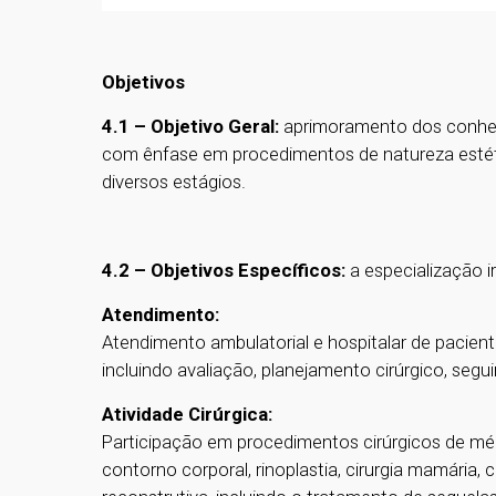
Objetivos
4.1 – Objetivo Geral:
aprimoramento dos conhec
com ênfase em procedimentos de natureza estét
diversos estágios.
4.2 –
Objetivos Espec
í
ficos:
a especialização i
Atendimento:
Atendimento ambulatorial e hospitalar de paciente
incluindo avaliação, planejamento cirúrgico, se
Atividade Cir
úrgica:
Participação em procedimentos cirúrgicos de médi
contorno corporal, rinoplastia, cirurgia mamária, cir