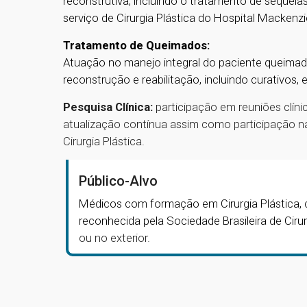
reconstrutiva, incluindo o tratamento de sequel
serviço de Cirurgia Plástica do Hospital Mackenzi
Tratamento de Queimados:
Atuação no manejo integral do paciente queimado
reconstrução e reabilitação, incluindo curativos, 
Pesquisa Clínica:
participação em reuniões clínic
atualização contínua assim como participação n
Cirurgia Plástica.
Público-Alvo
M
é
dicos com formação em Cirurgia Pl
á
stica,
reconhecida pela Sociedade Brasileira de Cirur
ou no exterior.