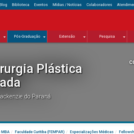
Blog
Biblioteca
Eventos
Mídias / Notícias
Colaboradores
Atendime
Pós-Graduação
Extensão
Pesquisa
C
rurgia Plástica
ada
ackenzie do Paraná
e MBA
Faculdade Curitiba (FEMPAR)
Especializações Médicas
Fellowsh