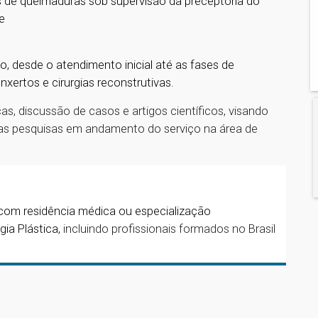
as de queimaduras sob supervisão da preceptoria do
e
, desde o atendimento inicial até as fases de
enxertos e cirurgias reconstrutivas.
as, discussão de casos e artigos científicos, visando
as pesquisas em andamento do serviço na área de
 com resid
ê
ncia m
é
dica ou especialização
gia Pl
á
stica,
incluindo profissionais formados no Brasil