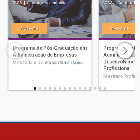
CCSA | Campus Higienópolis
CCSA | Campus Higi
Avise-me
Avise-me
Programa de Pós-Graduação em
Programa de P
Administração de Empresas
Administração 
Desenvolviment
Mestrado e Doutorado
Stricto Sensu
Profissional
Mestrado Profissi