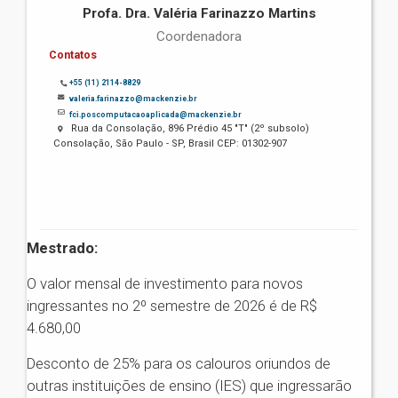
Profa. Dra. Valéria Farinazzo Martins
Coordenadora
Contatos
+55 (11) 2114-8829
valeria.farinazzo@mackenzie.br
fci.poscomputacaoaplicada@mackenzie.br
Rua da Consolação, 896 Prédio 45 "T" (2º subsolo)
Consolação, São Paulo - SP, Brasil CEP: 01302-907
Mestrado:
O valor mensal de investimento para novos
ingressantes no 2º semestre de 2026 é de R$
4.680,00
Desconto de 25% para os calouros oriundos de
outras instituições de ensino (IES) que ingressarão