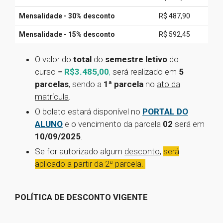
Mensalidade - 30% desconto
R$ 487,90
Mensalidade - 15% desconto
R$ 592,45
O valor do
total
do
semestre letivo
do
curso
=
R$3.485,00
,
será realizado em
5
parcelas
, sendo a
1ª parcela
no
ato da
matrícula
.
O boleto estará disponível no
PORTAL DO
ALUNO
e o vencimento da parcela
02
será em
10/09/2025
.
Se for autorizado algum
desconto
,
será
aplicado a partir da 2ª parcela.
POLÍTICA DE DESCONTO VIGENTE