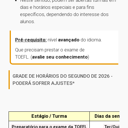
Neste sentido, podem ser abertas turmas em
dias e horários especiais e para fins
específicos, dependendo do interesse dos
alunos.
Pré-requisito:
nível
avançado
do idioma.
Que
precisam prestar o exame de
TOEFL. (
avalie seu conhecimento
)
GRADE DE HORÁRIOS DO SEGUNDO DE 2026 -
PODERÁ SOFRER AJUSTES*
Estágio / Turma
Dias da seman
Preparatório para o exame da TOEFL
Ter/Qui