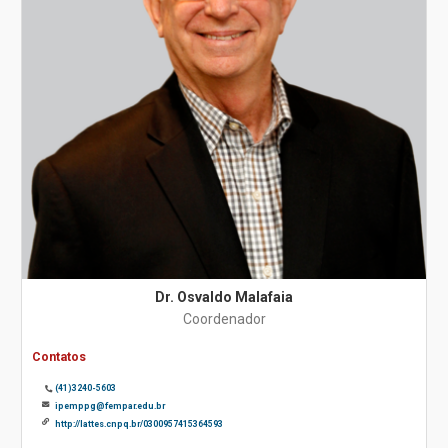
Dr. Osvaldo Malafaia
Coordenador
Contatos
(41)3240-5603
ipemppg@fempar.edu.br
http://lattes.cnpq.br/0300957415364593