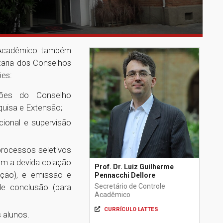
le Acadêmico também
taria dos Conselhos
ões:
iões do Conselho
quisa e Extensão;
cional e supervisão
processos seletivos
om a devida colação
Prof. Dr. Luiz Guilherme
ção), e emissão e
Pennacchi Dellore
Secretário de Controle
de conclusão (para
Acadêmico
CURRÍCULO LATTES
 alunos.