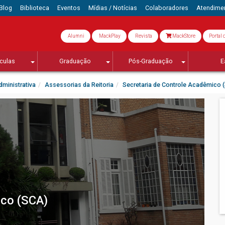
Blog
Biblioteca
Eventos
Mídias / Notícias
Colaboradores
Atendime
Alumni
MackPlay
Revista
MackStore
Portal 
culas
Graduação
Pós-Graduação
E
ministrativa
Assessorias da Reitoria
Secretaria de Controle Acadêmico 
ico (SCA)