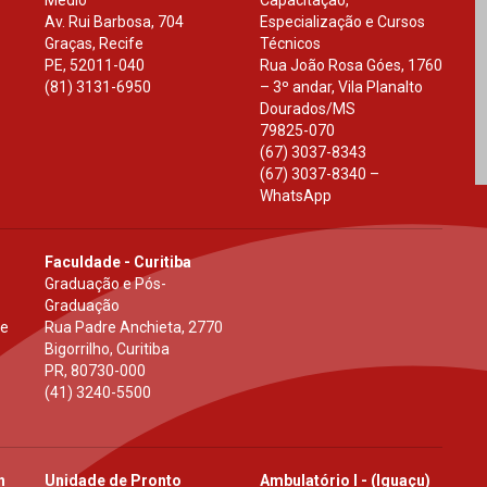
Médio
Capacitação,
Av. Rui Barbosa, 704
Especialização e Cursos
Graças, Recife
Técnicos
PE
,
52011-040
Rua João Rosa Góes, 1760
(81) 3131-6950
– 3º andar, Vila Planalto
Dourados
/
MS
79825-070
(67) 3037-8343
(67) 3037-8340 –
WhatsApp
Faculdade - Curitiba
Graduação e Pós-
Graduação
 e
Rua Padre Anchieta, 2770
Bigorrilho, Curitiba
PR
,
80730-000
(41) 3240-5500
h
Unidade de Pronto
Ambulatório I - (Iguaçu)