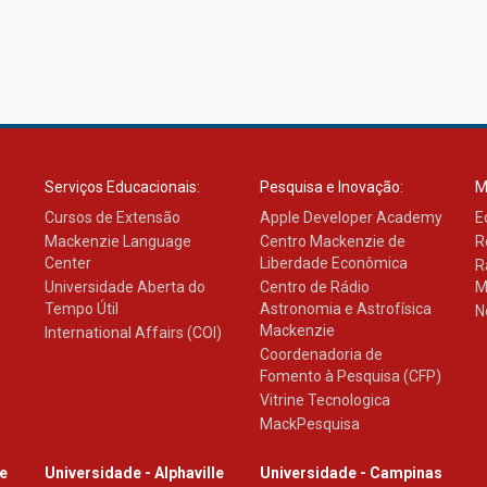
Serviços Educacionais:
Pesquisa e Inovação:
M
Cursos de Extensão
Apple Developer Academy
E
Mackenzie Language
Centro Mackenzie de
R
Center
Liberdade Econômica
R
Universidade Aberta do
Centro de Rádio
M
Tempo Útil
Astronomia e Astrofísica
N
Mackenzie
International Affairs (COI)
Coordenadoria de
Fomento à Pesquisa (CFP)
Vitrine Tecnologica
MackPesquisa
le
Universidade - Alphaville
Universidade - Campinas