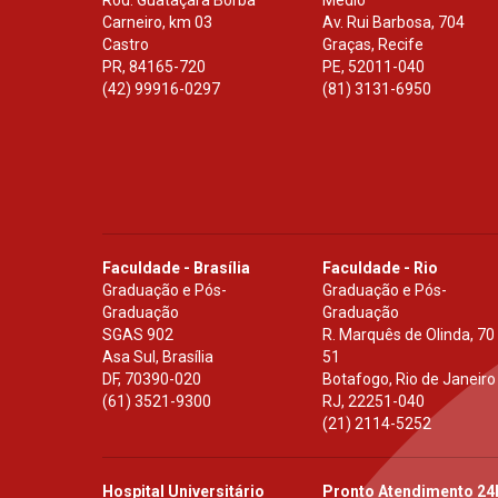
Rod. Guataçara Borba
Médio
Carneiro, km 03
Av. Rui Barbosa, 704
Castro
Graças, Recife
PR
,
84165-720
PE
,
52011-040
(42) 99916-0297
(81) 3131-6950
Faculdade - Brasília
Faculdade - Rio
Graduação e Pós-
Graduação e Pós-
Graduação
Graduação
SGAS 902
R. Marquês de Olinda, 70
Asa Sul, Brasília
51
DF
,
70390-020
Botafogo, Rio de Janeiro
(61) 3521-9300
RJ
,
22251-040
(21) 2114-5252
Hospital Universitário
Pronto Atendimento 24