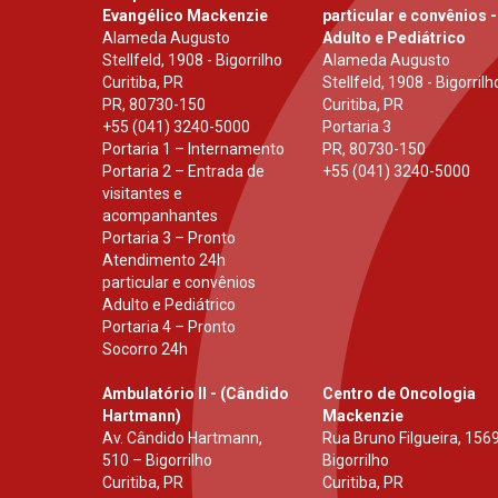
Evangélico Mackenzie
particular e convênios -
Alameda Augusto
Adulto e Pediátrico
Stellfeld, 1908 - Bigorrilho
Alameda Augusto
Curitiba, PR
Stellfeld, 1908 - Bigorrilh
PR
,
80730-150
Curitiba, PR
+55 (041) 3240-5000
Portaria 3
Portaria 1 – Internamento
PR
,
80730-150
Portaria 2 – Entrada de
+55 (041) 3240-5000
visitantes e
acompanhantes
Portaria 3 – Pronto
Atendimento 24h
particular e convênios
Adulto e Pediátrico
Portaria 4 – Pronto
Socorro 24h
Ambulatório II - (Cândido
Centro de Oncologia
Hartmann)
Mackenzie
Av. Cândido Hartmann,
Rua Bruno Filgueira, 1569
510 – Bigorrilho
Bigorrilho
Curitiba, PR
Curitiba, PR