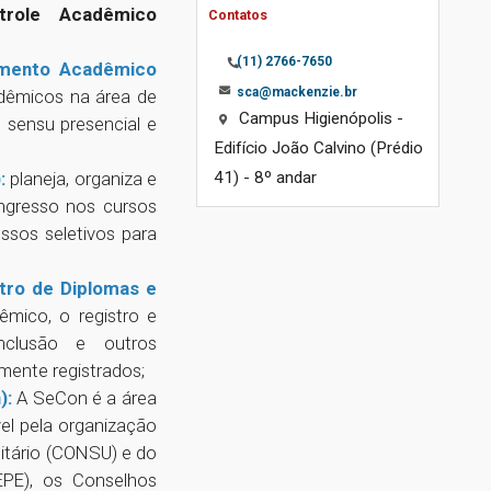
trole Acadêmico
Contatos
(11) 2766-7650
imento Acadêmico
sca@mackenzie.br
dêmicos na área de
Campus Higienópolis -
 sensu presencial e
Edifício João Calvino (Prédio
41) - 8º andar
)
:
planeja, organiza e
ingresso nos cursos
ssos seletivos para
tro de Diplomas e
mico, o registro e
onclusão e outros
mente registrados;
)
:
A SeCon é a área
el pela organização
itário (CONSU) e do
EPE), os Conselhos