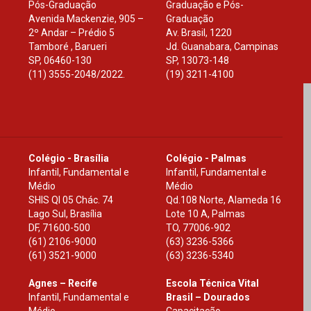
Pós-Graduação
Graduação e Pós-
Avenida Mackenzie, 905 –
Graduação
2º Andar – Prédio 5
Av. Brasil, 1220
Tamboré , Barueri
Jd. Guanabara, Campinas
SP
,
06460-130
SP
,
13073-148
(11) 3555-2048/2022.
(19) 3211-4100
Colégio - Brasília
Colégio - Palmas
Infantil, Fundamental e
Infantil, Fundamental e
Médio
Médio
SHIS Ql 05 Chác. 74
Qd.108 Norte, Alameda 16
Lago Sul, Brasília
Lote 10 A, Palmas
DF
,
71600-500
TO
,
77006-902
(61) 2106-9000
(63) 3236-5366
(61) 3521-9000
(63) 3236-5340
Agnes – Recife
Escola Técnica Vital
Infantil, Fundamental e
Brasil – Dourados