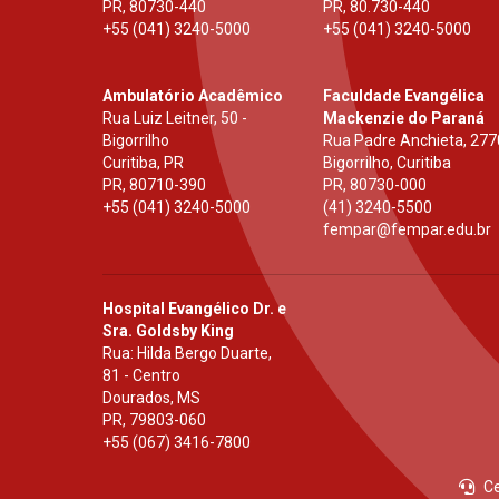
PR
,
80730-440
PR
,
80.730-440
+55 (041) 3240-5000
+55 (041) 3240-5000
Ambulatório Acadêmico
Faculdade Evangélica
Rua Luiz Leitner, 50 -
Mackenzie do Paraná
Bigorrilho
Rua Padre Anchieta, 277
Curitiba, PR
Bigorrilho, Curitiba
PR
,
80710-390
PR
,
80730-000
+55 (041) 3240-5000
(41) 3240-5500
fempar@fempar.edu.br
Hospital Evangélico Dr. e
Sra. Goldsby King
Rua: Hilda Bergo Duarte,
81 - Centro
Dourados, MS
PR
,
79803-060
+55 (067) 3416-7800
Ce