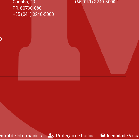
Curitiba, PR
+55 (041) 3240-5000
PR
,
80730-080
+55 (041) 3240-5000
0
ntral de Informações
Proteção de Dados
Identidade Visua