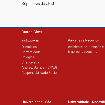
Superiores da UPM.
Outros Sites
Institucional
Parcerias e Negócios:
O Instituto
Ambiente de Inovação e
Empreendedorismo
Universidade
Colégios
Chancelaria
Andrew Jumper (CPAJ)
Responsabilidade Social
Universidade - São
Universidade - Alphavil