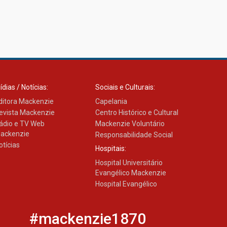
ídias / Notícias:
Sociais e Culturais:
ditora Mackenzie
Capelania
evista Mackenzie
Centro Histórico e Cultural
ádio e TV Web
Mackenzie Voluntário
ackenzie
Responsabilidade Social
otícias
Hospitais:
Hospital Universitário
Evangélico Mackenzie
Hospital Evangélico
#mackenzie1870