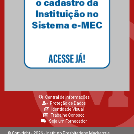
Central de Informações
Proteção de Dados
Identidade Visual
Trabalhe Conosco
Seja um Fornecedor
© Copyright - 2026 - Instituto Presbiteriano Mackenzie