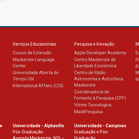
Serviços Educacionais:
Pesquisa e Inovação:
M
Cursos de Extensão
Apple Developer Academy
E
Mackenzie Language
Centro Mackenzie de
R
Center
Liberdade Econômica
R
Universidade Aberta do
Centro de Rádio
M
Tempo Útil
Astronomia e Astrofísica
N
Mackenzie
International Affairs (COI)
Coordenadoria de
Fomento à Pesquisa (CFP)
Vitrine Tecnologica
MackPesquisa
le
Universidade - Alphaville
Universidade - Campinas
Pós-Graduação
Graduação e Pós-
Avenida Mackenzie, 905 –
Graduação