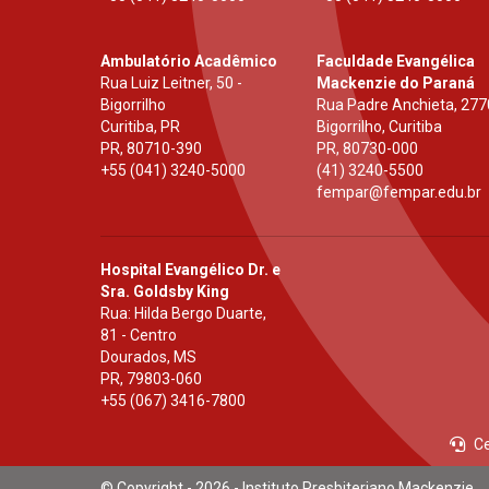
Ambulatório Acadêmico
Faculdade Evangélica
Rua Luiz Leitner, 50 -
Mackenzie do Paraná
Bigorrilho
Rua Padre Anchieta, 277
Curitiba, PR
Bigorrilho, Curitiba
PR
,
80710-390
PR
,
80730-000
+55 (041) 3240-5000
(41) 3240-5500
fempar@fempar.edu.br
Hospital Evangélico Dr. e
Sra. Goldsby King
Rua: Hilda Bergo Duarte,
81 - Centro
Dourados, MS
PR
,
79803-060
+55 (067) 3416-7800
Ce
© Copyright - 2026 - Instituto Presbiteriano Mackenzie