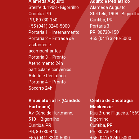
Alameda Augusto
Adulto e Pediátrico
Stellfeld, 1908 - Bigorrilho
Alameda Augusto
Curitiba, PR
Stellfeld, 1908 - Bigorrilh
PR
,
80730-150
Curitiba, PR
+55 (041) 3240-5000
Portaria 3
Portaria 1 – Internamento
PR
,
80730-150
Portaria 2 – Entrada de
+55 (041) 3240-5000
visitantes e
acompanhantes
Portaria 3 – Pronto
Atendimento 24h
particular e convênios
Adulto e Pediátrico
Portaria 4 – Pronto
Socorro 24h
Ambulatório II - (Cândido
Centro de Oncologia
Hartmann)
Mackenzie
Av. Cândido Hartmann,
Rua Bruno Filgueira, 1569
510 – Bigorrilho
Bigorrilho
Curitiba, PR
Curitiba, PR
PR
,
80730-440
PR
,
80.730-440
+55 (041) 3240-5000
+55 (041) 3240-5000