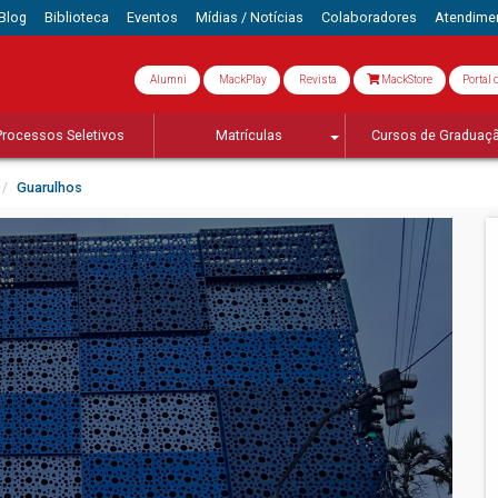
Blog
Biblioteca
Eventos
Mídias / Notícias
Colaboradores
Atendime
Alumni
MackPlay
Revista
MackStore
Portal 
Processos Seletivos
Matrículas
Cursos de Graduaç
Guarulhos