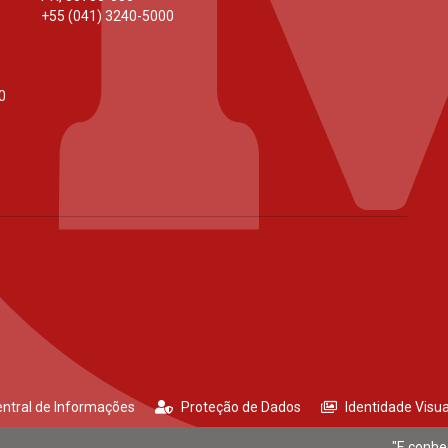
+55 (041) 3240-5000
0
ntral de Informações
Proteção de Dados
Identidade Visua
"E conhe