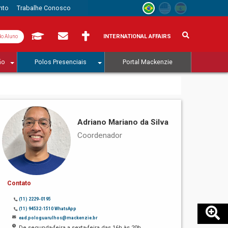
nto
Trabalhe Conosco
INTERNATIONAL AFFAIRS
do Aluno
ão
Polos Presenciais
Portal Mackenzie
Adriano Mariano da Silva
Coordenador
Contato
(11) 2229-0195
(11) 94532-1510 WhatsApp
ead.pologuarulhos@mackenzie.br
De segunda-feira a sexta-feira das 16h às 20h