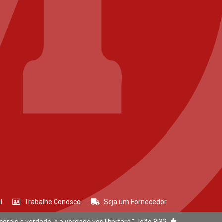
l
Trabalhe Conosco
Seja um Fornecedor
cereis a verdade, e a verdade vos libertará." João 8:32