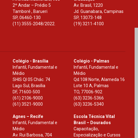
2º Andar – Prédio 5
Av. Brasil, 1220
Tamboré , Barueri
Jd. Guanabara, Campinas
SP
,
06460-130
SP
,
13073-148
(11) 3555-2048/2022.
(19) 3211-4100
Colégio - Brasília
Colégio - Palmas
Infantil, Fundamental e
Infantil, Fundamental e
Médio
Médio
SHIS Ql 05 Chác. 74
Qd.108 Norte, Alameda 16
Lago Sul, Brasília
Lote 10 A, Palmas
DF
,
71600-500
TO
,
77006-902
(61) 2106-9000
(63) 3236-5366
(61) 3521-9000
(63) 3236-5340
Agnes – Recife
Escola Técnica Vital
Infantil, Fundamental e
Brasil – Dourados
Médio
Capacitação,
Av. Rui Barbosa, 704
Especialização e Cursos