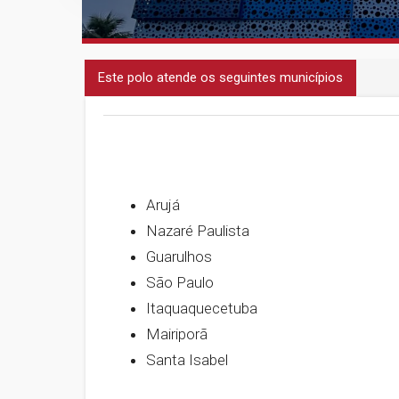
Este polo atende os seguintes municípios
Arujá
Nazaré Paulista
Guarulhos
São Paulo
Itaquaquecetuba
Mairiporã
Santa Isabel