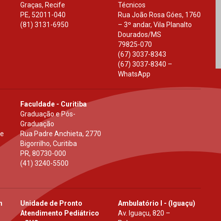
Graças, Recife
Técnicos
PE
,
52011-040
Rua João Rosa Góes, 1760
(81) 3131-6950
– 3º andar, Vila Planalto
Dourados
/
MS
79825-070
(67) 3037-8343
(67) 3037-8340 –
WhatsApp
Faculdade - Curitiba
Graduação e Pós-
Graduação
 e
Rua Padre Anchieta, 2770
Bigorrilho, Curitiba
PR
,
80730-000
(41) 3240-5500
h
Unidade de Pronto
Ambulatório I - (Iguaçu)
Atendimento Pediátrico
Av. Iguaçu, 820 –