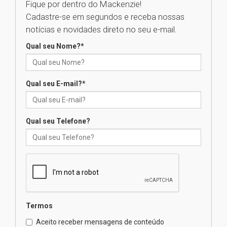
Fique por dentro do Mackenzie!
Cadastre-se em segundos e receba nossas
Universidade Mackenzie
notícias e novidades direto no seu e-mail.
realizará nova edição da Feira
EducationUSA
Qual seu Nome?
*
05.08.2026
Qual seu E-mail?
*
Seminário discute desafios
das novas tecnologias em
sistemas solares residenciais
04.08.2026
Qual seu Telefone?
Mackenzie recepciona os
calouros do segundo semestre
de 2026
04.08.2026
Termos
Como o Colégio Mackenzie
Brasília prepara seus
Aceito receber mensagens de conteúdo