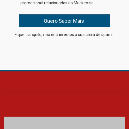
estudantes para o PAS antes
promocional relacionados ao Mackenzie
mesmo do Ensino Médio
04.08.2026
Como os pais podem investir
Fique tranquilo, não encheremos a sua caixa de spam!
na educação dos filhos além da
escola
04.08.2026