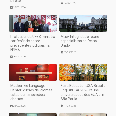
Direito
17/06/2026
15/07/2026
Professor da UFES ministra
Mack Integridade reúne
conferência sobre
especialistas no Reino
precedentes judiciais na
Unido
FPMB
28/05/2026
16/06/2026
Mackenzie Language
Feira EducationUSA Brasil e
Center: cursos de idiomas
EnglishUSA 2026 reúne
estão com inscrições
universidades dos EUA em
abertas
São Paulo
25/03/2026
11/03/2026