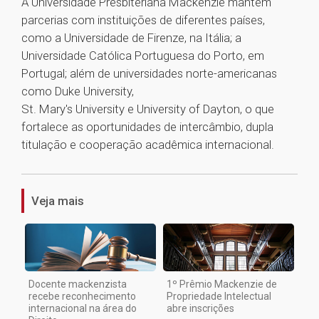
A Universidade Presbiteriana Mackenzie mantém
parcerias com instituições de diferentes países,
como a Universidade de Firenze, na Itália; a
Universidade Católica Portuguesa do Porto, em
Portugal; além de universidades norte-americanas
como Duke University,
St. Mary's University e University of Dayton, o que
fortalece as oportunidades de intercâmbio, dupla
titulação e cooperação acadêmica internacional.
1
Veja mais
Docente mackenzista
1º Prêmio Mackenzie de
recebe reconhecimento
Propriedade Intelectual
internacional na área do
abre inscrições