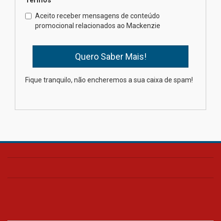
Como o Colégio Mackenzie
Brasília prepara seus
Aceito receber mensagens de conteúdo
estudantes para o PAS antes
promocional relacionados ao Mackenzie
mesmo do Ensino Médio
04.08.2026
Como os pais podem investir
Fique tranquilo, não encheremos a sua caixa de spam!
na educação dos filhos além da
escola
04.08.2026