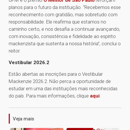
UPM e o prêmio
O Melhor de São Paulo
reforçam
planos para o futuro da instituição. “Recebemos esse
reconhecimento com gratidão, mas sobretudo com
responsabilidade. Ele reafirma que estamos no
caminho certo, e nos desafia a continuar avançando,
com inovação, consistência e fidelidade ao espírito
mackenzista que sustenta a nossa história”, conclui o
reitor.
Vestibular 2026.2
Estão abertas as inscrições para o Vestibular
Mackenzie 2026.2. Não perca a oportunidade de
estudar em uma das instituições mais reconhecidas
do país. Para mais informações, clique
aqui
.
1
Veja mais