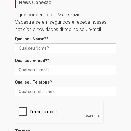
News Conexão
05.08.2026
Fique por dentro do Mackenzie!
Cadastre-se em segundos e receba nossas
Universidade Mackenzie
notícias e novidades direto no seu e-mail.
realizará nova edição da Feira
EducationUSA
Qual seu Nome?
*
05.08.2026
Qual seu E-mail?
*
Seminário discute desafios
das novas tecnologias em
sistemas solares residenciais
04.08.2026
Qual seu Telefone?
Mackenzie recepciona os
calouros do segundo semestre
de 2026
04.08.2026
Termos