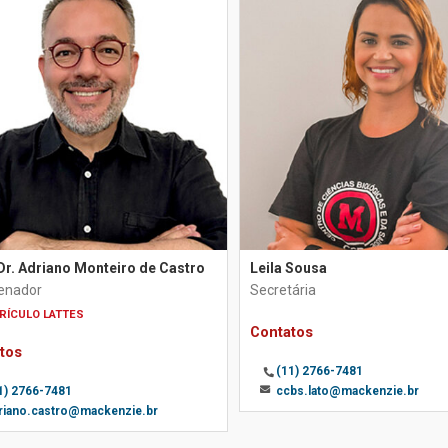
Dr. Adriano Monteiro de Castro
Leila Sousa
enador
Secretária
RÍCULO LATTES
Contatos
tos
(11) 2766-7481
1) 2766-7481
ccbs.lato@mackenzie.br
riano.castro@mackenzie.br