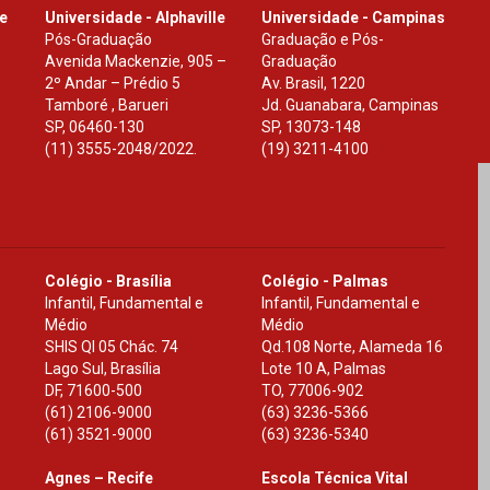
le
Universidade - Alphaville
Universidade - Campinas
Pós-Graduação
Graduação e Pós-
Avenida Mackenzie, 905 –
Graduação
2º Andar – Prédio 5
Av. Brasil, 1220
Tamboré , Barueri
Jd. Guanabara, Campinas
SP
,
06460-130
SP
,
13073-148
(11) 3555-2048/2022.
(19) 3211-4100
Colégio - Brasília
Colégio - Palmas
Infantil, Fundamental e
Infantil, Fundamental e
Médio
Médio
SHIS Ql 05 Chác. 74
Qd.108 Norte, Alameda 16
Lago Sul, Brasília
Lote 10 A, Palmas
DF
,
71600-500
TO
,
77006-902
(61) 2106-9000
(63) 3236-5366
(61) 3521-9000
(63) 3236-5340
Agnes – Recife
Escola Técnica Vital