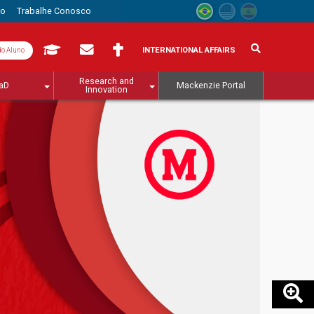
to
Trabalhe Conosco
INTERNATIONAL AFFAIRS
do Aluno
Research and
aD
Mackenzie Portal
Innovation