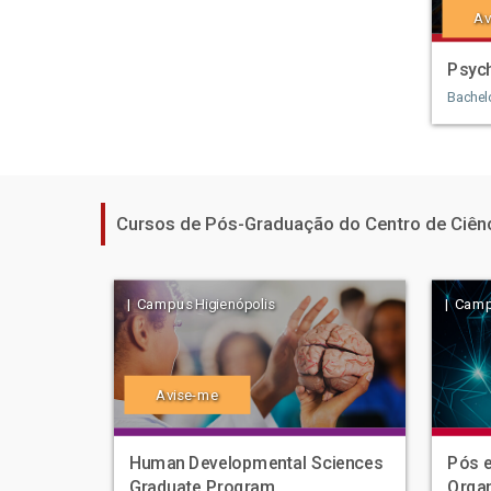
Av
Psyc
Bachel
Cursos de Pós-Graduação do Centro de Ciênc
| Campus Higienópolis
| Camp
Avise-me
Human Developmental Sciences
Pós e
Graduate Program
Organ