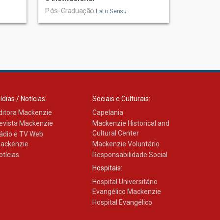
Pós-Graduação
Lato Sensu
ídias / Notícias:
Sociais e Culturais:
ditora Mackenzie
Capelania
evista Mackenzie
Mackenzie Historical and
Cultural Center
ádio e TV Web
ackenzie
Mackenzie Voluntário
otícias
Responsabilidade Social
Hospitais:
Hospital Universitário
Evangélico Mackenzie
Hospital Evangélico