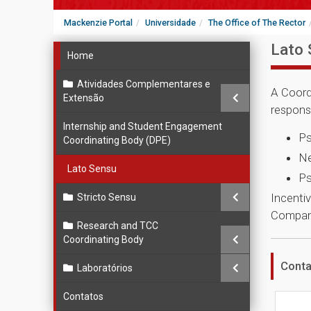
Mackenzie Portal
Universidade
The Office of The Rector
Lato 
Home
Atividades Complementares e
A Coor
Extensão
respons
Internship and Student Engagement
Ps
Coordinating Body (DPE)
Ne
Lato Sensu
Ps
Incenti
Stricto Sensu
Company
Research and TCC
Coordinating Body
Conta
Laboratórios
Contatos