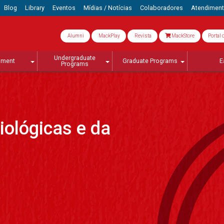
Blog
Library
Eventos
Mídias / Notícias
Colaboradores
Atendimen
Alumni
MackPlay
Revista
MackStore
Portal 
Undergraduate
lment
Graduate Programs
E
Programs
iológicas e da