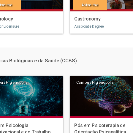
ise-me
Avise-me
hology
Gastronomy
or
Licensure
Associate Degree
ias Biológicas e da Saúde (CCBS)
us Higienópolis
| Campus Higienópolis
m Psicologia
Pós em Psicoterapia de
izacional e do Trabalho
Orientação Psicanalítica