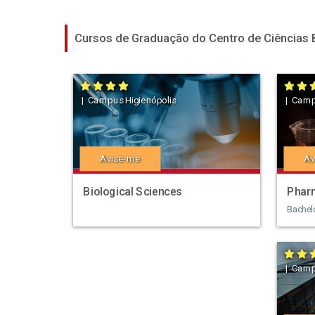
Cursos de Graduação do Centro de Ciências 
| Campus Higienópolis
| Camp
Avise-me
Av
Biological Sciences
Phar
Bachel
| Camp