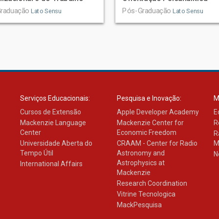
raduação
Pós-Graduação
Lato Sensu
Lato Sensu
Serviços Educacionais:
Pesquisa e Inovação:
M
Cursos de Extensão
Apple Developer Academy
E
Mackenzie Language
Mackenzie Center for
R
Center
Economic Freedom
R
Universidade Aberta do
CRAAM - Center for Radio
M
Tempo Útil
Astronomy and
N
Astrophysics at
International Affairs
Mackenzie
Research Coordination
Vitrine Tecnologica
MackPesquisa