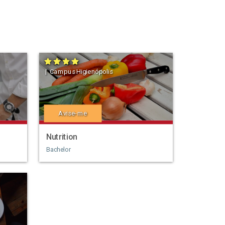
| Campus Higienópolis
Avise-me
Nutrition
Bachelor