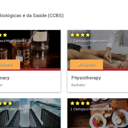
Biológicas e da Saúde (CCBS)
us Higienópolis
| Campus Higienópolis
ise-me
Avise-me
macy
Physiotherapy
or
Bachelor
us Higienópolis
| Campus Higienópolis