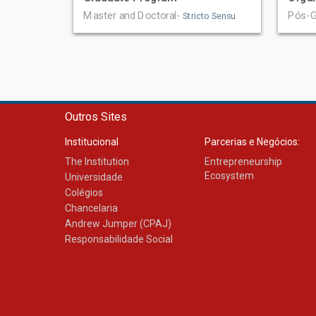
Master and Doctoral-
Pós-G
Stricto Sensu
Outros Sites
Institucional
Parcerias e Negócios:
The Institution
Entrepreneurship
Ecosystem
Universidade
Colégios
Chancelaria
Andrew Jumper (CPAJ)
Responsabilidade Social