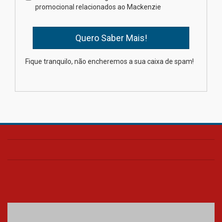
estudantes para o PAS antes
promocional relacionados ao Mackenzie
mesmo do Ensino Médio
04.08.2026
Como os pais podem investir
Fique tranquilo, não encheremos a sua caixa de spam!
na educação dos filhos além da
escola
04.08.2026