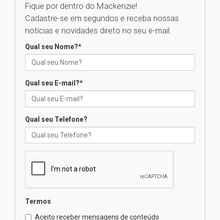
Fique por dentro do Mackenzie!
Cadastre-se em segundos e receba nossas
Universidade Mackenzie
notícias e novidades direto no seu e-mail.
realizará nova edição da Feira
EducationUSA
Qual seu Nome?
*
05.08.2026
Qual seu E-mail?
*
Seminário discute desafios
das novas tecnologias em
sistemas solares residenciais
04.08.2026
Qual seu Telefone?
Mackenzie recepciona os
calouros do segundo semestre
de 2026
04.08.2026
Termos
Como o Colégio Mackenzie
Brasília prepara seus
Aceito receber mensagens de conteúdo