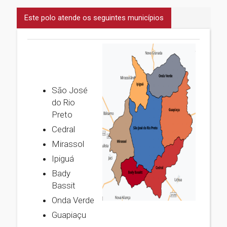
Este polo atende os seguintes municípios
São José
do Rio
Preto
Cedral
Mirassol
Ipiguá
Bady
Bassit
Onda Verde
Guapiaçu