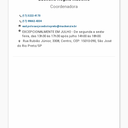
Coordenadora
(17) 3222-4170
(17) 99662-4334
ead.polosaojosedoriopreto@mackenzie.br
EXCEPCIONALMENTE EM JULHO - De segunda a sexta-
feira, das 13h30 às 17h30 após julho 14h00 às 18h00.
Rua Rubião Júnior, 3308, Centro, CEP: 15010-090, São José
do Rio Preto/SP